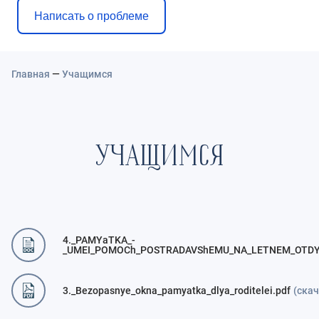
Написать о проблеме
Главная
—
Учащимся
УЧАЩИМСЯ
4._PAMYaTKA_-
_UMEI_POMOCh_POSTRADAVShEMU_NA_LETNEM_OTDY
3._Bezopasnye_okna_pamyatka_dlya_roditelei.pdf
(скач