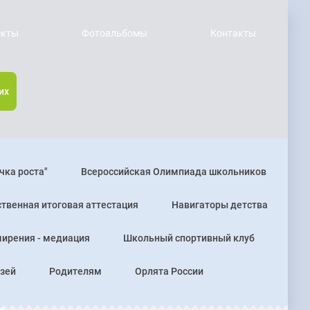
екты
Фотоальбомы
Контакты
их
чка роста"
Всероссийская Олимпиада школьников
твенная итоговая аттестация
Навигаторы детства
ирения - медиация
Школьный спортивный клуб
зей
Родителям
Орлята России