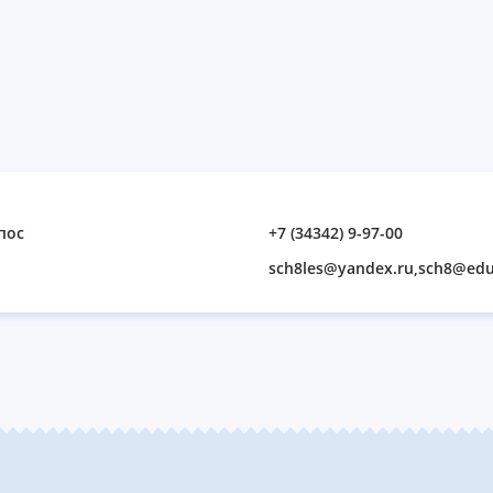
пос
+7 (34342) 9-97-00
sch8les@yandex.ru,sch8@edu