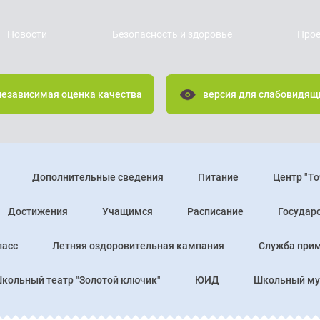
Новости
Безопасность и здоровье
Про
независимая оценка качества
версия для слабовидящ
Дополнительные сведения
Питание
Центр "То
Достижения
Учащимся
Расписание
Государс
ласс
Летняя оздоровительная кампания
Служба прим
кольный театр "Золотой ключик"
ЮИД
Школьный му